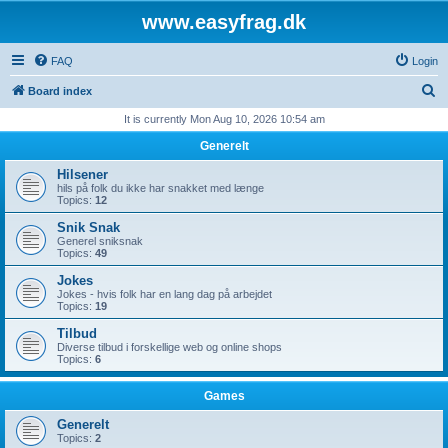
www.easyfrag.dk
FAQ
Login
S
Board index
e
It is currently Mon Aug 10, 2026 10:54 am
a
Generelt
r
Hilsener
c
hils på folk du ikke har snakket med længe
Topics:
12
h
Snik Snak
Generel sniksnak
Topics:
49
Jokes
Jokes - hvis folk har en lang dag på arbejdet
Topics:
19
Tilbud
Diverse tilbud i forskellige web og online shops
Topics:
6
Games
Generelt
Topics:
2